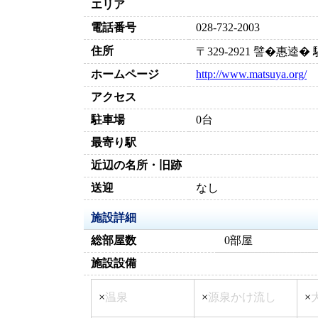
エリア
電話番号
028-732-2003
住所
〒329-2921 譬�惠逵
ホームページ
http://www.matsuya.org/
アクセス
駐車場
0台
最寄り駅
近辺の名所・旧跡
送迎
なし
施設詳細
総部屋数
0部屋
施設設備
×
温泉
×
源泉かけ流し
×