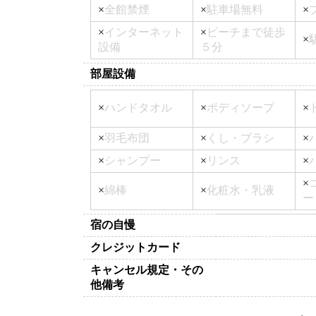
×
全館禁煙
×
駐車場無料
×
×
インターネット
×
ビーチまで徒歩
×
設備
５分
部屋設備
×
ハンドタオル
×
ボディソープ
×
×
羽毛布団
×
くし・ブラシ
×
×
シャンプー
×
リンス
×
×
×
綿棒
×
化粧水・乳液
ー
宿の自慢
クレジットカード
キャンセル規定・その
他備考