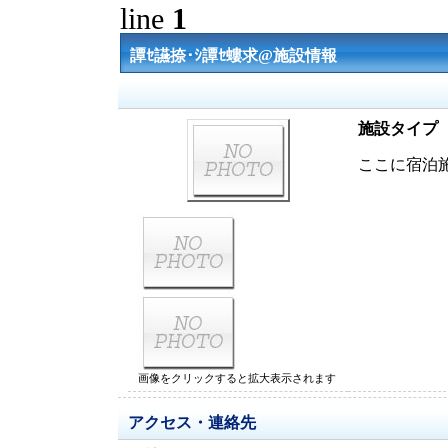
line
1
譚ｾ讌捺･ｼ譚ｾ螻求@施設情報
施設タイプ
ここに宿泊
画像をクリックすると拡大表示されます
アクセス・連絡先