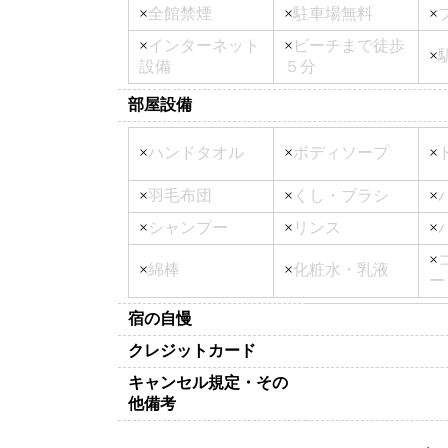
×
全館禁煙
×
駐車場無料
×
×
インターネット
×
ビーチまで徒歩
×
設備
５分
部屋設備
×
ハンドタオル
×
ボディソープ
×
×
羽毛布団
×
くし・ブラシ
×
×
シャンプー
×
リンス
×
×
×
綿棒
×
化粧水・乳液
ー
宿の自慢
クレジットカード
キャンセル規定・その
他備考