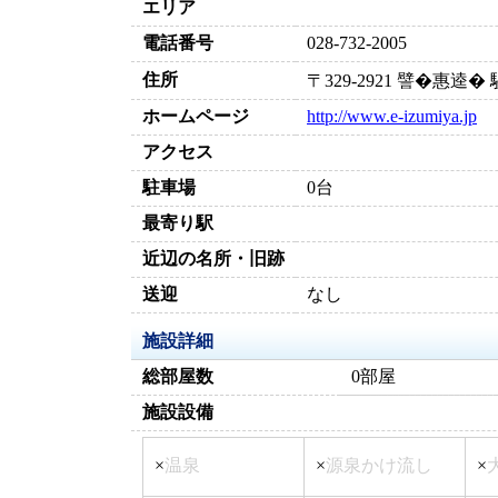
エリア
電話番号
028-732-2005
住所
〒329-2921 譬�惠逵
ホームページ
http://www.e-izumiya.jp
アクセス
駐車場
0台
最寄り駅
近辺の名所・旧跡
送迎
なし
施設詳細
総部屋数
0部屋
施設設備
×
温泉
×
源泉かけ流し
×