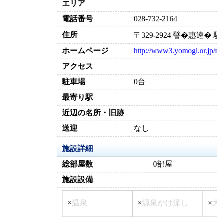
エリア
電話番号
028-732-2164
住所
〒329-2924 譬�惠逵
ホームページ
http://www3.yomogi.or.jp/
アクセス
駐車場
0台
最寄り駅
近辺の名所・旧跡
送迎
なし
施設詳細
総部屋数
0部屋
施設設備
×
温泉
×
源泉かけ流し
×