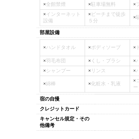
×
全館禁煙
×
駐車場無料
×
×
インターネット
×
ビーチまで徒歩
×
設備
５分
部屋設備
×
ハンドタオル
×
ボディソープ
×
×
羽毛布団
×
くし・ブラシ
×
×
シャンプー
×
リンス
×
×
×
綿棒
×
化粧水・乳液
ー
宿の自慢
クレジットカード
キャンセル規定・その
他備考