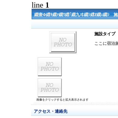
line
1
繝壹Φ繧ｷ繝ｧ繝ｳ繧｢繝九ヰ繝ｼ繧ｵ繝ｪ繝ｼ 
施設タイプ
ここに宿泊
画像をクリックすると拡大表示されます
アクセス・連絡先