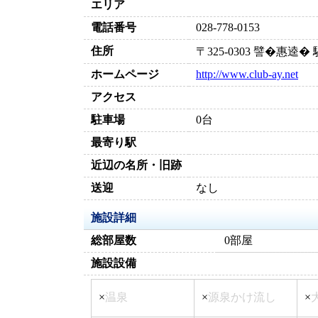
エリア
電話番号
028-778-0153
住所
〒325-0303 譬�惠逵
ホームページ
http://www.club-ay.net
アクセス
駐車場
0台
最寄り駅
近辺の名所・旧跡
送迎
なし
施設詳細
総部屋数
0部屋
施設設備
×
温泉
×
源泉かけ流し
×