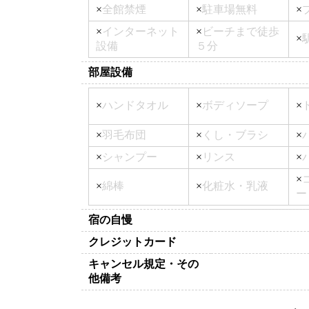
×
全館禁煙
×
駐車場無料
×
×
インターネット
×
ビーチまで徒歩
×
設備
５分
部屋設備
×
ハンドタオル
×
ボディソープ
×
×
羽毛布団
×
くし・ブラシ
×
×
シャンプー
×
リンス
×
×
×
綿棒
×
化粧水・乳液
ー
宿の自慢
クレジットカード
キャンセル規定・その
他備考