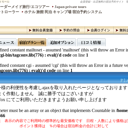
トモール
会員登録・出店無料の宿泊予約サイト
宿
ーダーメイド旅行/エコツアー
Japan private tours
ントローラー
ホテル 旅館 民泊 キャンプ場 宿泊予約システム
ined constant mailtoset - assumed 'mailtoset' (this will throw an Error i
gi-bin/tagconv.lib(776) : eval()'d code
on line
1
ined constant cgi - assumed 'cgi' (this will throw an Error in a future v
gconv.lib(776) : eval()'d code
on line
1
様の利便性を考慮しajaxを取り入れたページとなっております
ではうまく作動しません 誠に勝手ではございますが
irefox にてご利用いただきますようお願い申し上げます
meter must be an array or an object that implements Countable in
/home/
666
は 表示の内容でご利用時の標準的な最安価格です 日程・人数により価格は
ポイント獲得は ％の場合は宿泊料金の合計に対して