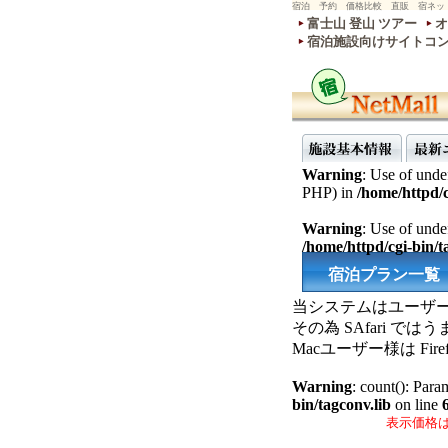
宿泊 予約 価格比較 直販 宿ネッ
富士山 登山 ツアー
オ
宿泊施設向けサイトコ
Warning
: Use of undef
PHP) in
/home/httpd/c
Warning
: Use of undef
/home/httpd/cgi-bin/ta
宿泊プラン一覧
当システムはユーザー
その為 SAfari 
Macユーザー様は F
Warning
: count(): Para
bin/tagconv.lib
on line
表示価格