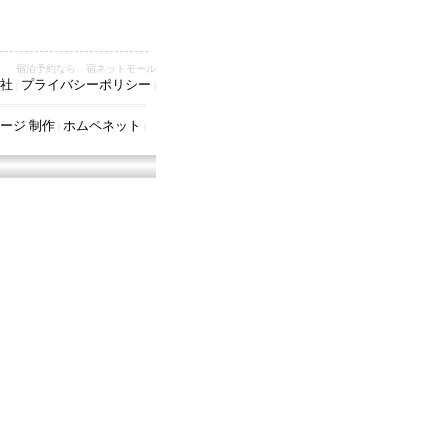
宿泊予約なら 宿ネットモール
社
プライバシーポリシー
|
|
ージ 制作
ホムペネット
|
|