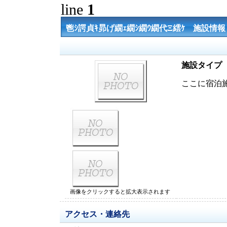
line
1
鬯ｼ諤貞ｷ昴げ繝ｪ繝ｼ繝ｳ繝代Ξ繧ｹ 施設情報
施設タイプ
ここに宿泊
画像をクリックすると拡大表示されます
アクセス・連絡先