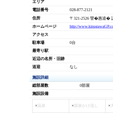
エリア
電話番号
028-877-2121
住所
〒321-2526 譬�惠逵
ホームページ
http://www.kinugawaGP.co
アクセス
駐車場
0台
最寄り駅
近辺の名所・旧跡
送迎
なし
施設詳細
総部屋数
0部屋
施設設備
×
温泉
×
源泉かけ流し
×