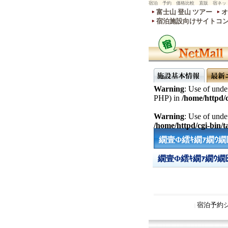
宿泊 予約 価格比較 直販 宿ネッ
富士山 登山 ツアー
オ
宿泊施設向けサイトコ
Warning
: Use of undef
PHP) in
/home/httpd/c
Warning
: Use of undef
/home/httpd/cgi-bin/ta
繝壹Φ繧ｷ繝ｧ繝ｳ繝
繝壹Φ繧ｷ繝ｧ繝ｳ
宿泊予約
|