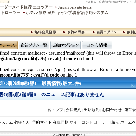
トモール
会員登録・出店無料の宿泊予約サイト
宿
ーダーメイド旅行/エコツアー
Japan private tours
ントローラー
ホテル 旅館 民泊 キャンプ場 宿泊予約システム
ined constant mailtoset - assumed 'mailtoset' (this will throw an Error i
gi-bin/tagconv.lib(776) : eval()'d code
on line
1
ined constant cgi - assumed 'cgi' (this will throw an Error in a future v
gconv.lib(776) : eval()'d code
on line
1
医Ο繝ｼ繝ｫ縺ｮ譽ｮ 最新情報(最大5件)
繝医Ο繝ｼ繝ｫ縺ｮ譽ｮ のニュース記事はありません
宿トップ
会員規約
出店規約
お問合わせ
運営会
|
|
|
|
|
システム 宿帳くん
予約サイト 在庫同期 サイトコントローラー
格安 ホームペ
|
|
Powered by NetMall