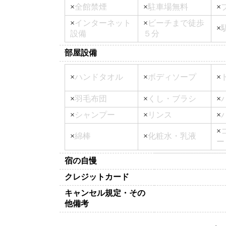
×
全館禁煙
×
駐車場無料
×
×
インターネット
×
ビーチまで徒歩
×
設備
５分
部屋設備
×
ハンドタオル
×
ボディソープ
×
×
羽毛布団
×
くし・ブラシ
×
×
シャンプー
×
リンス
×
×
×
綿棒
×
化粧水・乳液
ー
宿の自慢
クレジットカード
キャンセル規定・その
他備考