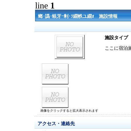
line
1
螂･譌･蜈牙ｰ剰･ｿ繝帙ユ繝ｫ 施設情報
施設タイプ
ここに宿泊
画像をクリックすると拡大表示されます
アクセス・連絡先