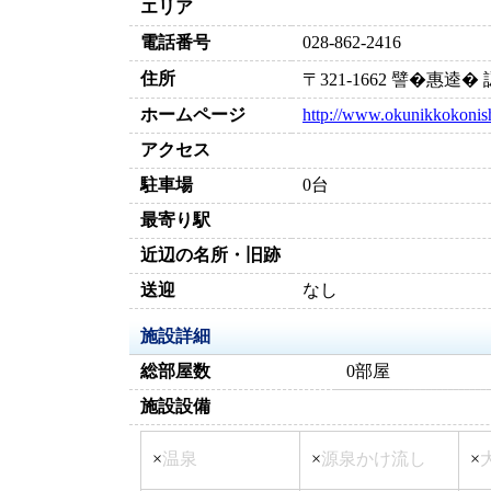
エリア
電話番号
028-862-2416
住所
〒321-1662 譬�惠逵�
ホームページ
http://www.okunikkokonish
アクセス
駐車場
0台
最寄り駅
近辺の名所・旧跡
送迎
なし
施設詳細
総部屋数
0部屋
施設設備
×
温泉
×
源泉かけ流し
×