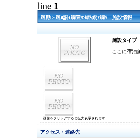
line
1
縺励＞縺ｮ譛ｨ繝壹Φ繧ｷ繝ｧ繝ｳ 施設情報
施設タイプ
ここに宿泊
画像をクリックすると拡大表示されます
アクセス・連絡先