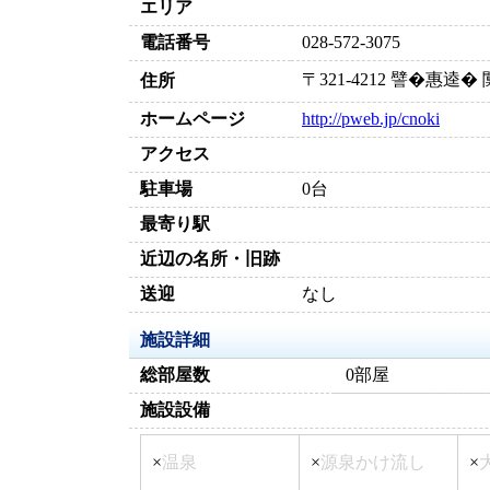
エリア
電話番号
028-572-3075
〒321-4212 譬�惠逵
住所
ホームページ
http://pweb.jp/cnoki
アクセス
駐車場
0台
最寄り駅
近辺の名所・旧跡
送迎
なし
施設詳細
総部屋数
0部屋
施設設備
×
温泉
×
源泉かけ流し
×