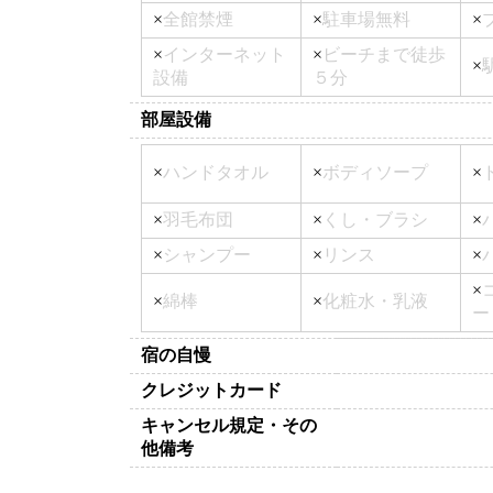
×
全館禁煙
×
駐車場無料
×
×
インターネット
×
ビーチまで徒歩
×
設備
５分
部屋設備
×
ハンドタオル
×
ボディソープ
×
×
羽毛布団
×
くし・ブラシ
×
×
シャンプー
×
リンス
×
×
×
綿棒
×
化粧水・乳液
ー
宿の自慢
クレジットカード
キャンセル規定・その
他備考