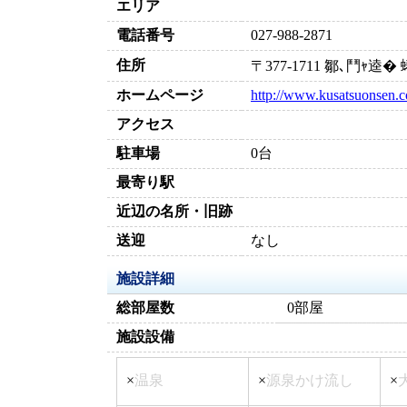
エリア
電話番号
027-988-2871
住所
〒377-1711 鄒､鬥ｬ
ホームページ
http://www.kusatsuonsen.c
アクセス
駐車場
0台
最寄り駅
近辺の名所・旧跡
送迎
なし
施設詳細
総部屋数
0部屋
施設設備
×
温泉
×
源泉かけ流し
×