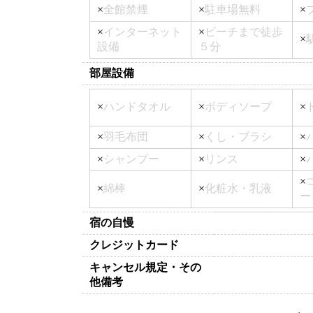
×
全館禁煙
×
駐車場無料
×
×
インターネット
×
ビーチまで徒歩
×
設備
５分
部屋設備
×
ハンドタオル
×
ボディソープ
×
×
羽毛布団
×
くし・ブラシ
×
×
シャンプー
×
リンス
×
×
×
綿棒
×
化粧水・乳液
ー
宿の自慢
クレジットカード
キャンセル規定・その
他備考