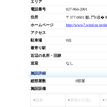
エリア
電話番号
027-964-2001
住所
〒377-0601 鄒､鬥ｬ
ホームページ
http://www7.wind.ne.jp/sh
アクセス
駐車場
0台
最寄り駅
近辺の名所・旧跡
送迎
なし
施設詳細
総部屋数
0部屋
施設設備
×
温泉
×
源泉かけ流し
×