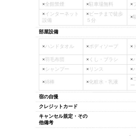
×
全館禁煙
×
駐車場無料
×
×
インターネット
×
ビーチまで徒歩
×
設備
５分
部屋設備
×
ハンドタオル
×
ボディソープ
×
×
羽毛布団
×
くし・ブラシ
×
×
シャンプー
×
リンス
×
×
×
綿棒
×
化粧水・乳液
ー
宿の自慢
クレジットカード
キャンセル規定・その
他備考