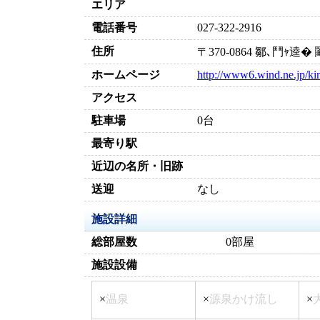
エリア
電話番号
027-322-2916
住所
〒370-0864 鄒､鬥ｬ
ホームページ
http://www6.wind.ne.jp/ki
アクセス
駐車場
0台
最寄り駅
近辺の名所・旧跡
送迎
なし
施設詳細
総部屋数
0部屋
施設設備
×
温泉
×
源泉かけ流し
×