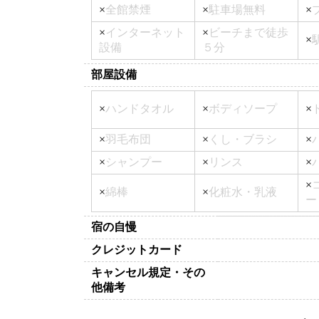
×
全館禁煙
×
駐車場無料
×
×
インターネット
×
ビーチまで徒歩
×
設備
５分
部屋設備
×
ハンドタオル
×
ボディソープ
×
×
羽毛布団
×
くし・ブラシ
×
×
シャンプー
×
リンス
×
×
×
綿棒
×
化粧水・乳液
ー
宿の自慢
クレジットカード
キャンセル規定・その
他備考