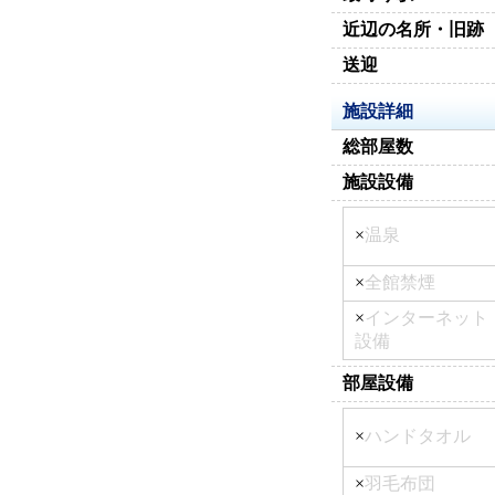
近辺の名所・旧跡
送迎
施設詳細
総部屋数
施設設備
×
温泉
×
全館禁煙
×
インターネット
設備
部屋設備
×
ハンドタオル
×
羽毛布団