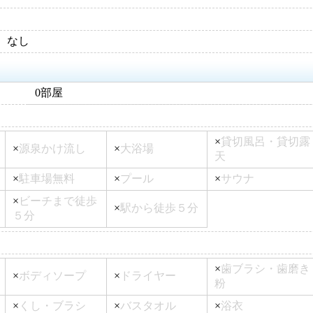
なし
0部屋
×
貸切風呂・貸切露
×
源泉かけ流し
×
大浴場
天
×
駐車場無料
×
プール
×
サウナ
×
ビーチまで徒歩
×
駅から徒歩５分
５分
×
歯ブラシ・歯磨き
×
ボディソープ
×
ドライヤー
粉
×
くし・ブラシ
×
バスタオル
×
浴衣