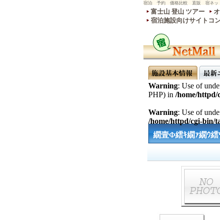
宿泊 予約 価格比較 直販 宿ネッ
富士山 登山 ツアー
オ
宿泊施設向けサイトコ
Warning
: Use of undef
PHP) in
/home/httpd/c
Warning
: Use of undef
/home/httpd/cgi-bin/ta
繝壹Φ繧ｷ繝ｧ繝ｳ繧