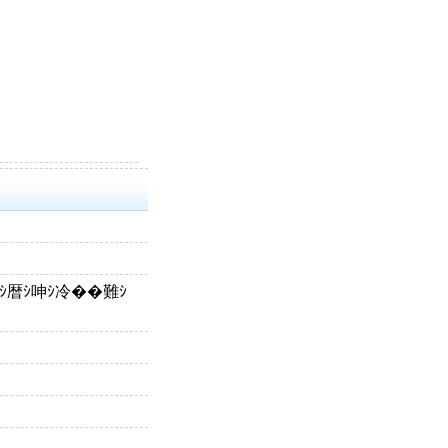
抵ｼ暦ｼ呻ｼ冷��難ｼ