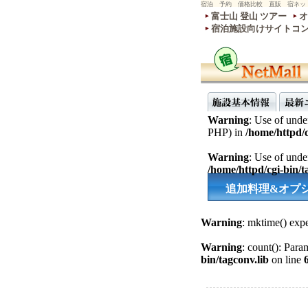
宿泊 予約 価格比較 直販 宿ネッ
富士山 登山 ツアー
オ
宿泊施設向けサイトコ
Warning
: Use of undef
PHP) in
/home/httpd/c
Warning
: Use of undef
/home/httpd/cgi-bin/ta
追加料理&オプ
Warning
: mktime() expe
Warning
: count(): Para
bin/tagconv.lib
on line