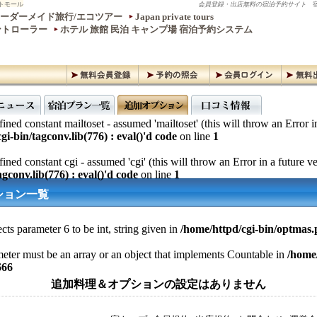
トモール
会員登録・出店無料の宿泊予約サイト
宿
ーダーメイド旅行/エコツアー
Japan private tours
ントローラー
ホテル 旅館 民泊 キャンプ場 宿泊予約システム
ined constant mailtoset - assumed 'mailtoset' (this will throw an Error i
gi-bin/tagconv.lib(776) : eval()'d code
on line
1
ined constant cgi - assumed 'cgi' (this will throw an Error in a future v
gconv.lib(776) : eval()'d code
on line
1
ション一覧
cts parameter 6 to be int, string given in
/home/httpd/cgi-bin/optmas
meter must be an array or an object that implements Countable in
/home/
666
追加料理＆オプションの設定はありません