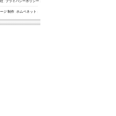
社
プライバシーポリシー
|
|
ージ 制作
ホムペネット
|
|