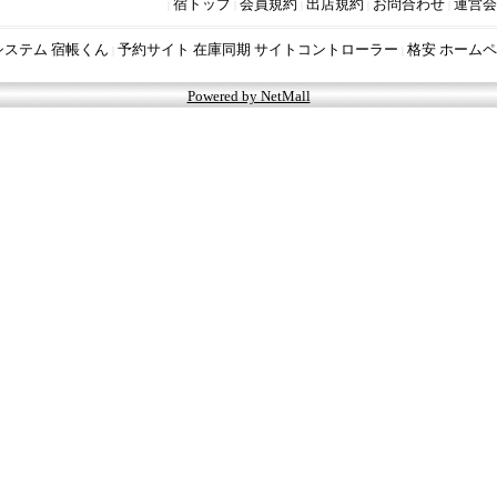
宿トップ
会員規約
出店規約
お問合わせ
運営会
|
|
|
|
|
システム 宿帳くん
予約サイト 在庫同期 サイトコントローラー
格安 ホームペ
|
|
Powered by NetMall