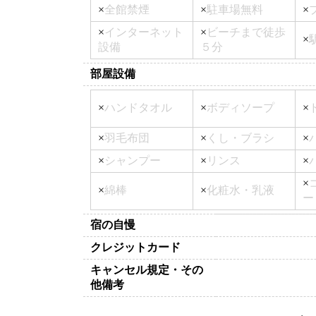
×
全館禁煙
×
駐車場無料
×
×
インターネット
×
ビーチまで徒歩
×
設備
５分
部屋設備
×
ハンドタオル
×
ボディソープ
×
×
羽毛布団
×
くし・ブラシ
×
×
シャンプー
×
リンス
×
×
×
綿棒
×
化粧水・乳液
ー
宿の自慢
クレジットカード
キャンセル規定・その
他備考