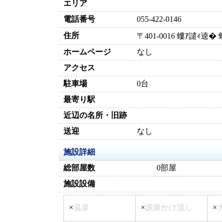
エリア
電話番号
055-422-0146
住所
〒401-0016 螻ｱ譴ｨ
ホームページ
なし
アクセス
駐車場
0台
最寄り駅
近辺の名所・旧跡
送迎
なし
施設詳細
総部屋数
0部屋
施設設備
×
温泉
×
源泉かけ流し
×