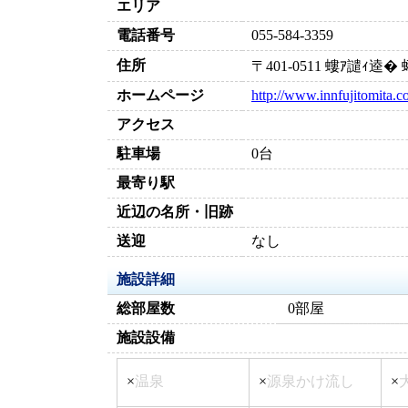
エリア
電話番号
055-584-3359
住所
〒401-0511 螻ｱ譴ｨ
ホームページ
http://www.innfujitomita.
アクセス
駐車場
0台
最寄り駅
近辺の名所・旧跡
送迎
なし
施設詳細
総部屋数
0部屋
施設設備
×
温泉
×
源泉かけ流し
×