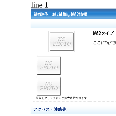
line
1
縺ｵ縺倥→縺ｿ縺氈@施設情報
施設タイプ
ここに宿泊
画像をクリックすると拡大表示されます
アクセス・連絡先