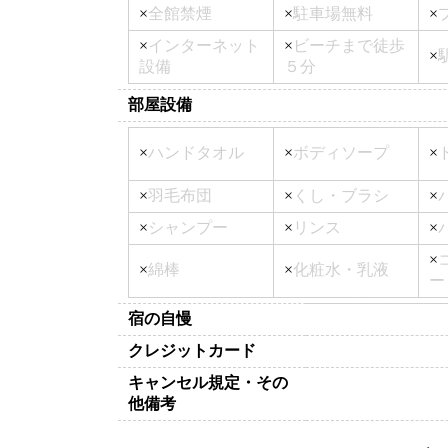
×
全館禁煙
×
駐車場無料
×
×
インターネット
×
ビーチまで徒歩
×
設備
５分
部屋設備
×
ハンドタオル
×
ボディソープ
×
×
羽毛布団
×
くし・ブラシ
×
×
シャンプー
×
リンス
×
×
×
綿棒
×
化粧水・乳液
ー
宿の自慢
クレジットカード
キャンセル規定・その
他備考