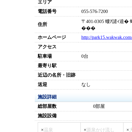
エリア
電話番号
055-576-7200
〒401-0305 螻ｱ譴ｨ
住所
���
ホームページ
http://park15.wakwak.com
アクセス
駐車場
0台
最寄り駅
近辺の名所・旧跡
送迎
なし
施設詳細
総部屋数
0部屋
施設設備
×
温泉
×
源泉かけ流し
×