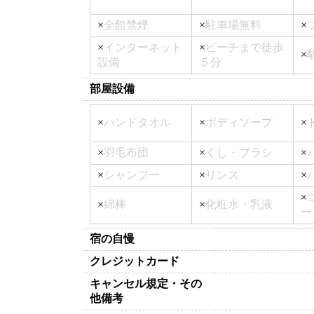
×
全館禁煙
×
駐車場無料
×
×
インターネット
×
ビーチまで徒歩
×
設備
５分
部屋設備
×
ハンドタオル
×
ボディソープ
×
×
羽毛布団
×
くし・ブラシ
×
×
シャンプー
×
リンス
×
×
×
綿棒
×
化粧水・乳液
ー
宿の自慢
クレジットカード
キャンセル規定・その
他備考