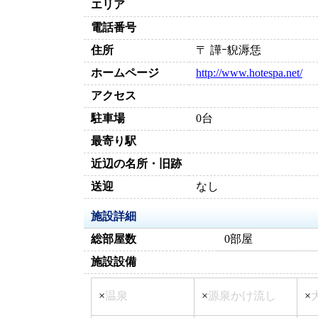
エリア
電話番号
住所
〒 譁ｰ貎溽恁
ホームページ
http://www.hotespa.net/
アクセス
駐車場
0台
最寄り駅
近辺の名所・旧跡
送迎
なし
施設詳細
総部屋数
0部屋
施設設備
×
温泉
×
源泉かけ流し
×