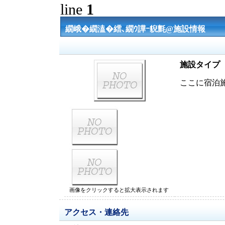
line
1
繝峨�繝溘�繧､繝ｳ譁ｰ貎氈@施設情報
施設タイプ
ここに宿泊
画像をクリックすると拡大表示されます
アクセス・連絡先