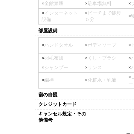
×
全館禁煙
×
駐車場無料
×
×
インターネット
×
ビーチまで徒歩
×
設備
５分
部屋設備
×
ハンドタオル
×
ボディソープ
×
×
羽毛布団
×
くし・ブラシ
×
×
シャンプー
×
リンス
×
×
×
綿棒
×
化粧水・乳液
ー
宿の自慢
クレジットカード
キャンセル規定・その
他備考