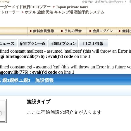
トモール
会員登録・出店無料の宿泊予約サイト
宿
ーダーメイド旅行/エコツアー
Japan private tours
ントローラー
ホテル 旅館 民泊 キャンプ場 宿泊予約システム
ined constant mailtoset - assumed 'mailtoset' (this will throw an Error i
gi-bin/tagconv.lib(776) : eval()'d code
on line
1
ined constant cgi - assumed 'cgi' (this will throw an Error in a future v
gconv.lib(776) : eval()'d code
on line
1
リ繝ｫ繝帙ユ繝ｫ 施設情報
施設タイプ
ここに宿泊施設の紹介文が入ります