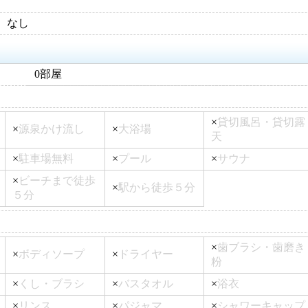
なし
0部屋
×
貸切風呂・貸切露
×
源泉かけ流し
×
大浴場
天
×
駐車場無料
×
プール
×
サウナ
×
ビーチまで徒歩
×
駅から徒歩５分
５分
×
歯ブラシ・歯磨き
×
ボディソープ
×
ドライヤー
粉
×
くし・ブラシ
×
バスタオル
×
浴衣
×
リンス
×
パジャマ
×
シャワーキャップ