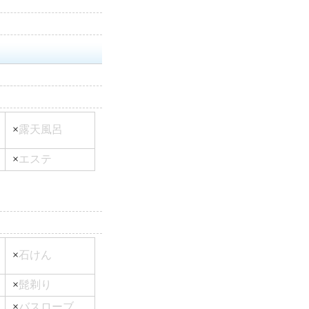
×
露天風呂
×
エステ
×
石けん
×
髭剃り
×
バスローブ