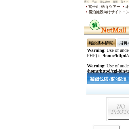
宿泊 予約 価格比較 直販 宿ネッ
富士山 登山 ツアー
オ
宿泊施設向けサイトコ
Warning
: Use of undef
PHP) in
/home/httpd/c
Warning
: Use of undef
/home/httpd/cgi-bin/ta
鬮倡伐繧ｿ繝ｼ繝溘