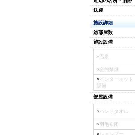
近辺の名所・旧跡
送迎
施設詳細
総部屋数
施設設備
×
温泉
×
全館禁煙
×
インターネット
設備
部屋設備
×
ハンドタオル
×
羽毛布団
×
シャンプー