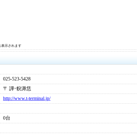
大表示されます
025-523-5428
〒 譁ｰ貎溽恁
http://www.t-terminal.jp/
0台