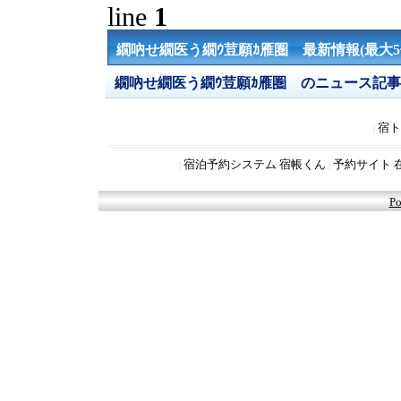
line
1
繝吶せ繝医う繝ｳ荳願ｶ雁圏 最新情報(最大5
繝吶せ繝医う繝ｳ荳願ｶ雁圏 のニュース記
宿ト
|
宿泊予約システム 宿帳くん
予約サイト 
|
|
Po