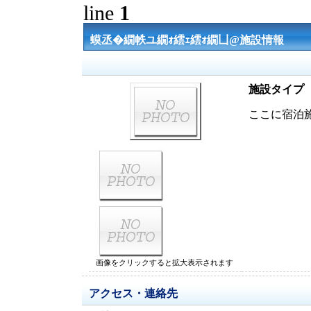
line
1
蟆丞�繝帙ユ繝ｫ繧ｪ繧ｫ繝凵@施設情報
施設タイプ
ここに宿泊
画像をクリックすると拡大表示されます
アクセス・連絡先