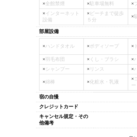
×
全館禁煙
×
駐車場無料
×
×
インターネット
×
ビーチまで徒歩
×
設備
５分
部屋設備
×
ハンドタオル
×
ボディソープ
×
×
羽毛布団
×
くし・ブラシ
×
×
シャンプー
×
リンス
×
×
×
綿棒
×
化粧水・乳液
ー
宿の自慢
クレジットカード
キャンセル規定・その
他備考