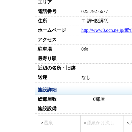
エリア
電話番号
025-792-6677
住所
〒 譁ｰ貎溽恁
ホームページ
http://www3.ocn.ne.jp/窶ｾ
アクセス
駐車場
0台
最寄り駅
近辺の名所・旧跡
送迎
なし
施設詳細
総部屋数
0部屋
施設設備
×
温泉
×
源泉かけ流し
×