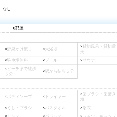
なし
0部屋
×
貸切風呂・貸切露
×
源泉かけ流し
×
大浴場
天
×
駐車場無料
×
プール
×
サウナ
×
ビーチまで徒歩
×
駅から徒歩５分
５分
×
歯ブラシ・歯磨き
×
ボディソープ
×
ドライヤー
粉
×
くし・ブラシ
×
バスタオル
×
浴衣
×
リンス
×
パジャマ
×
シャワーキャップ