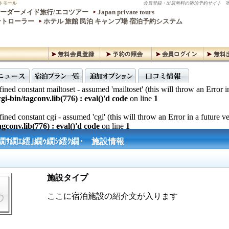
トモール
会員登録・出店無料の宿泊予約サイト
宿
ーダーメイド旅行/エコツアー
Japan private tours
ントローラー
ホテル 旅館 民泊 キャンプ場 宿泊予約システム
ined constant mailtoset - assumed 'mailtoset' (this will throw an Error i
gi-bin/tagconv.lib(776) : eval()'d code
on line
1
ined constant cgi - assumed 'cgi' (this will throw an Error in a future v
gconv.lib(776) : eval()'d code
on line
1
繝ｻ繝ｴ繧｣繝ｩ繝ｼ繧ｸ繝･ 施設情報
施設タイプ
ここに宿泊施設の紹介文が入ります