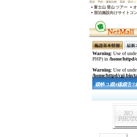
宿泊 予約 価格比較 直販 宿ネッ
富士山 登山 ツアー
オ
宿泊施設向けサイトコ
Warning
: Use of undef
PHP) in
/home/httpd/c
Warning
: Use of undef
/home/httpd/cgi-bin/ta
繝帙ユ繝ｫ縲繝舌Ξ