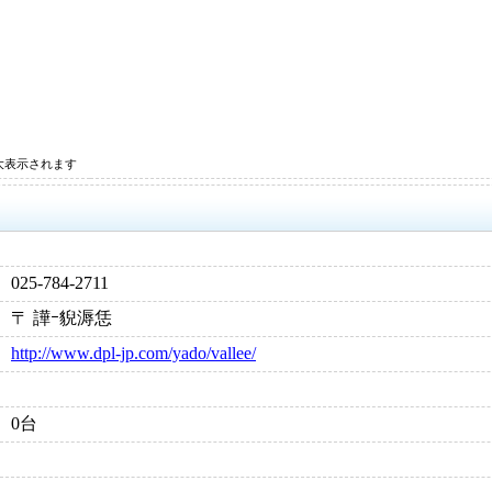
大表示されます
025-784-2711
〒 譁ｰ貎溽恁
http://www.dpl-jp.com/yado/vallee/
0台