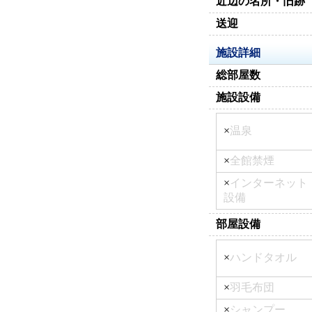
近辺の名所・旧跡
送迎
施設詳細
総部屋数
施設設備
×
温泉
×
全館禁煙
×
インターネット
設備
部屋設備
×
ハンドタオル
×
羽毛布団
×
シャンプー