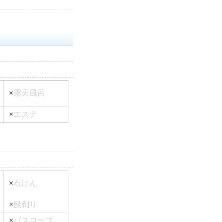
×
露天風呂
×
エステ
×
石けん
×
髭剃り
×
バスローブ