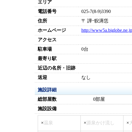
エリア
電話番号
025-7(8-9)3390
住所
〒 譁ｰ貎溽恁
ホームページ
http://www5a.biglobe.ne.j
アクセス
駐車場
0台
最寄り駅
近辺の名所・旧跡
送迎
なし
施設詳細
総部屋数
0部屋
施設設備
×
温泉
×
源泉かけ流し
×