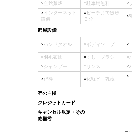
×
全館禁煙
×
駐車場無料
×
×
インターネット
×
ビーチまで徒歩
×
設備
５分
部屋設備
×
ハンドタオル
×
ボディソープ
×
×
羽毛布団
×
くし・ブラシ
×
×
シャンプー
×
リンス
×
×
×
綿棒
×
化粧水・乳液
ー
宿の自慢
クレジットカード
キャンセル規定・その
他備考