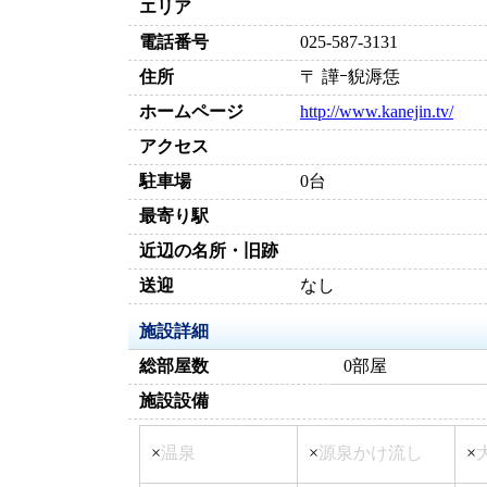
エリア
電話番号
025-587-3131
住所
〒 譁ｰ貎溽恁
ホームページ
http://www.kanejin.tv/
アクセス
駐車場
0台
最寄り駅
近辺の名所・旧跡
送迎
なし
施設詳細
総部屋数
0部屋
施設設備
×
温泉
×
源泉かけ流し
×