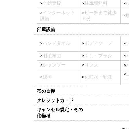
×
全館禁煙
×
駐車場無料
×
×
インターネット
×
ビーチまで徒歩
×
設備
５分
部屋設備
×
ハンドタオル
×
ボディソープ
×
×
羽毛布団
×
くし・ブラシ
×
×
シャンプー
×
リンス
×
×
×
綿棒
×
化粧水・乳液
ー
宿の自慢
クレジットカード
キャンセル規定・その
他備考