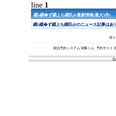
line
1
繝ｭ繝�ず繝上ち繝氏@最新情報(最大5件)
繝ｭ繝�ず繝上ち繝氏@のニュース記事はあ
宿ト
|
宿泊予約システム 宿帳くん
予約サイト 
|
|
Po