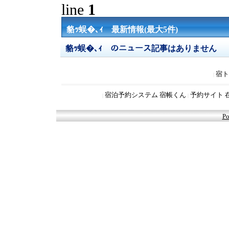
line
1
貉ｯ蜈�､ｨ 最新情報(最大5件)
貉ｯ蜈�､ｨ のニュース記事はありません
宿ト
|
宿泊予約システム 宿帳くん
予約サイト 
|
|
Po