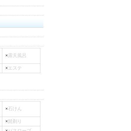
×
露天風呂
×
エステ
×
石けん
×
髭剃り
×
バスローブ