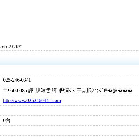
大表示されます
025-246-0341
〒950-0086 譁ｰ貎溽恁 譁ｰ貎溷ｸり干蝨抵ｼ台ｸ∫岼�披���
http://www.0252460341.com
0台