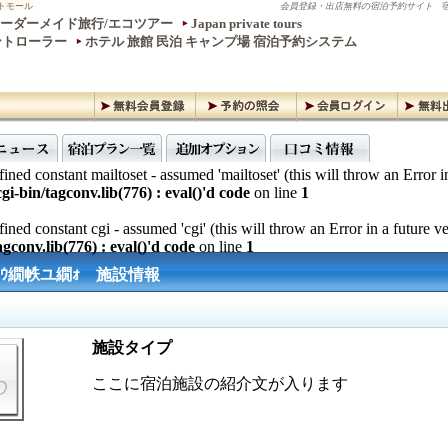
トモール
会員登録・出店無料の宿泊予約サイト
宿
ーダーメイド旅行/エコツアー
Japan private tours
ントローラー
ホテル 旅館 民泊 キャンプ場 宿泊予約システム
ined constant mailtoset - assumed 'mailtoset' (this will throw an Error i
gi-bin/tagconv.lib(776) : eval()'d code
on line
1
ined constant cgi - assumed 'cgi' (this will throw an Error in a future v
gconv.lib(776) : eval()'d code
on line
1
繝ｳ繝帙ユ繝ｫ 施設情報
施設タイプ
ここに宿泊施設の紹介文が入ります