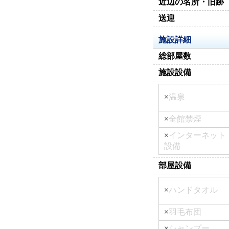
近辺の名所・旧跡
送迎
施設詳細
総部屋数
施設設備
×
温泉
×
全館禁煙
×
インターネット
設備
部屋設備
×
ハンドタオル
×
羽毛布団
×
シャンプー