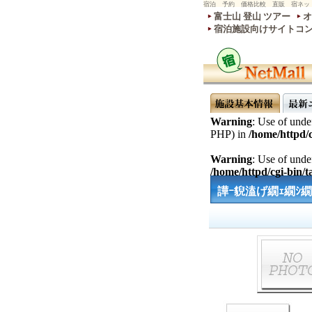
宿泊 予約 価格比較 直販 宿ネッ
富士山 登山 ツアー
オ
宿泊施設向けサイトコ
Warning
: Use of undef
PHP) in
/home/httpd/c
Warning
: Use of undef
/home/httpd/cgi-bin/ta
譁ｰ貎溘げ繝ｪ繝ｼ