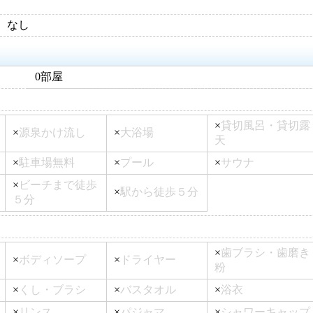
なし
0部屋
×
貸切風呂・貸切露
×
源泉かけ流し
×
大浴場
天
×
駐車場無料
×
プール
×
サウナ
×
ビーチまで徒歩
×
駅から徒歩５分
５分
×
歯ブラシ・歯磨き
×
ボディソープ
×
ドライヤー
粉
×
くし・ブラシ
×
バスタオル
×
浴衣
×
リンス
×
パジャマ
×
シャワーキャップ