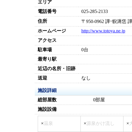
エリア
電話番号
025-285-2133
住所
〒950-0962 譁ｰ貎溽
ホームページ
http://www.totoya.ne.jp
アクセス
駐車場
0台
最寄り駅
近辺の名所・旧跡
送迎
なし
施設詳細
総部屋数
0部屋
施設設備
×
温泉
×
源泉かけ流し
×