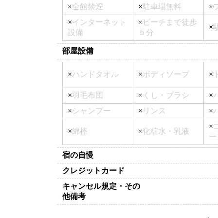
×
全館禁煙
×
駐車場無料
×
×
インターネット
×
ビーチまで徒歩
×
設備
５分
部屋設備
×
ハンドタオル
×
ボディソープ
×
×
羽毛布団
×
くし・ブラシ
×
×
シャンプー
×
リンス
×
×
×
綿棒
×
化粧水・乳液
ー
宿の自慢
クレジットカード
キャンセル規定・その
他備考