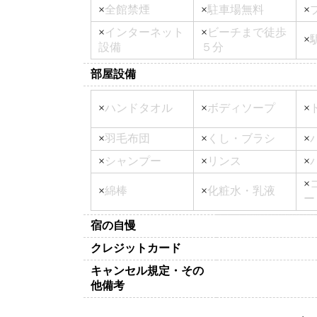
×
全館禁煙
×
駐車場無料
×
×
インターネット
×
ビーチまで徒歩
×
設備
５分
部屋設備
×
ハンドタオル
×
ボディソープ
×
×
羽毛布団
×
くし・ブラシ
×
×
シャンプー
×
リンス
×
×
×
綿棒
×
化粧水・乳液
ー
宿の自慢
クレジットカード
キャンセル規定・その
他備考