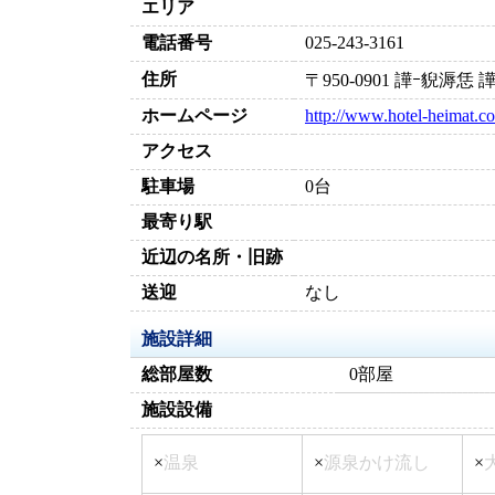
エリア
電話番号
025-243-3161
住所
〒950-0901 譁ｰ貎溽
ホームページ
http://www.hotel-heimat.co
アクセス
駐車場
0台
最寄り駅
近辺の名所・旧跡
送迎
なし
施設詳細
総部屋数
0部屋
施設設備
×
温泉
×
源泉かけ流し
×