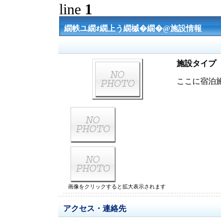
line
1
繝帙ユ繝ｫ繝上う繝槭�繝�@施設情報
施設タイプ
ここに宿泊
画像をクリックすると拡大表示されます
アクセス・連絡先