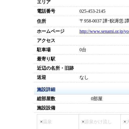
エリア
電話番号
025-453-2145
〒958-0037 譁ｰ貎溽恁
住所
ホームページ
http://www.senami.or.jp/yo
アクセス
駐車場
0台
最寄り駅
近辺の名所・旧跡
送迎
なし
施設詳細
総部屋数
0部屋
施設設備
×
温泉
×
源泉かけ流し
×