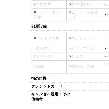
×
全館禁煙
×
駐車場無料
×
×
インターネット
×
ビーチまで徒歩
×
設備
５分
部屋設備
×
ハンドタオル
×
ボディソープ
×
×
羽毛布団
×
くし・ブラシ
×
×
シャンプー
×
リンス
×
×
×
綿棒
×
化粧水・乳液
ー
宿の自慢
クレジットカード
キャンセル規定・その
他備考