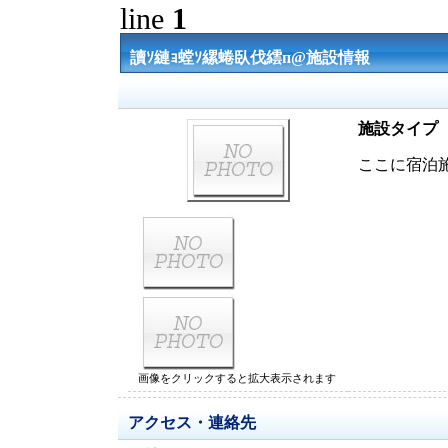
line
1
讀ｿ縺ｮ螳ｿ縲蜷臥伐繧п@施設情報
施設タイプ
ここに宿泊
画像をクリックすると拡大表示されます
アクセス・連絡先