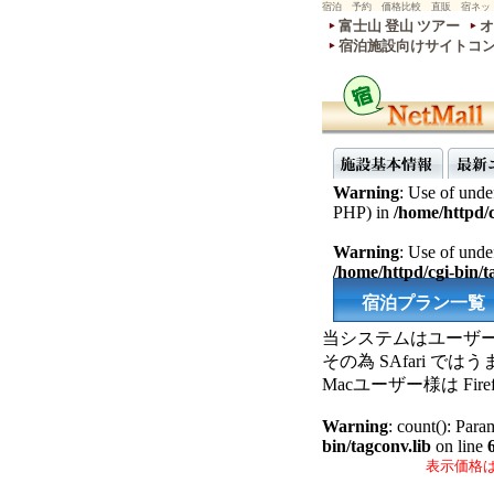
宿泊 予約 価格比較 直販 宿ネッ
富士山 登山 ツアー
オ
宿泊施設向けサイトコ
Warning
: Use of undef
PHP) in
/home/httpd/c
Warning
: Use of undef
/home/httpd/cgi-bin/ta
宿泊プラン一覧
当システムはユーザー
その為 SAfari 
Macユーザー様は F
Warning
: count(): Para
bin/tagconv.lib
on line
表示価格