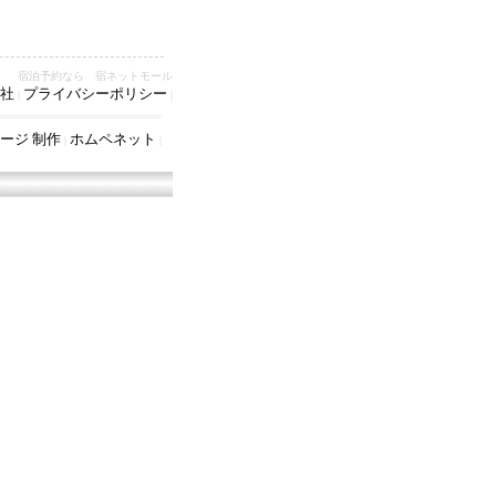
宿泊予約なら 宿ネットモール
社
プライバシーポリシー
|
|
ージ 制作
ホムペネット
|
|