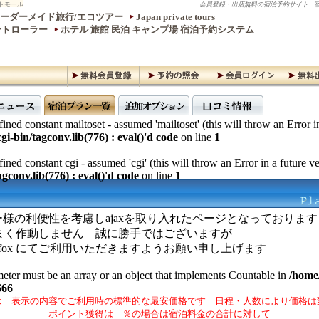
トモール
会員登録・出店無料の宿泊予約サイト
宿
ーダーメイド旅行/エコツアー
Japan private tours
ントローラー
ホテル 旅館 民泊 キャンプ場 宿泊予約システム
ined constant mailtoset - assumed 'mailtoset' (this will throw an Error i
gi-bin/tagconv.lib(776) : eval()'d code
on line
1
ined constant cgi - assumed 'cgi' (this will throw an Error in a future v
gconv.lib(776) : eval()'d code
on line
1
様の利便性を考慮しajaxを取り入れたページとなっております
ではうまく作動しません 誠に勝手ではございますが
irefox にてご利用いただきますようお願い申し上げます
meter must be an array or an object that implements Countable in
/home/
666
は 表示の内容でご利用時の標準的な最安価格です 日程・人数により価格は
ポイント獲得は ％の場合は宿泊料金の合計に対して