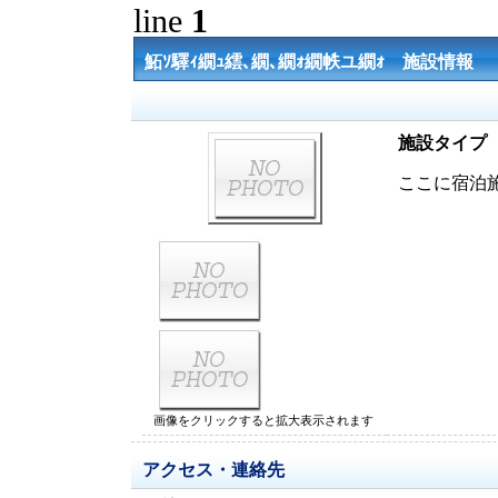
line
1
鮖ｿ驛ｨ繝ｭ繧､繝､繝ｫ繝帙ユ繝ｫ 施設情報
施設タイプ
ここに宿泊
画像をクリックすると拡大表示されます
アクセス・連絡先