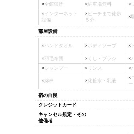
×
全館禁煙
×
駐車場無料
×
×
インターネット
×
ビーチまで徒歩
×
設備
５分
部屋設備
×
ハンドタオル
×
ボディソープ
×
×
羽毛布団
×
くし・ブラシ
×
×
シャンプー
×
リンス
×
×
×
綿棒
×
化粧水・乳液
ー
宿の自慢
クレジットカード
キャンセル規定・その
他備考