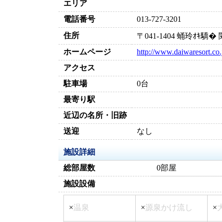
エリア
電話番号
013-727-3201
住所
〒041-1404 蛹玲ｵｷ
ホームページ
http://www.daiwaresort.co.
アクセス
駐車場
0台
最寄り駅
近辺の名所・旧跡
送迎
なし
施設詳細
総部屋数
0部屋
施設設備
×
温泉
×
源泉かけ流し
×