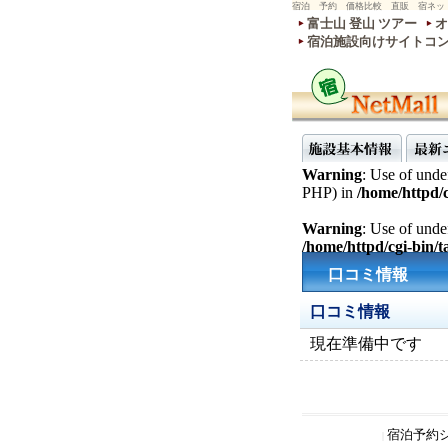
宿泊 予約 価格比較 直販 宿ネッ
富士山 登山 ツアー
オ
宿泊施設向けサイトコ
Warning
: Use of undef
PHP) in
/home/httpd/c
Warning
: Use of undef
/home/httpd/cgi-bin/ta
口コミ情報
口コミ情報
現在準備中です
宿泊予約
|