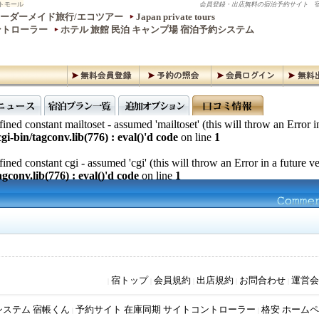
トモール
会員登録・出店無料の宿泊予約サイト
宿
ーダーメイド旅行/エコツアー
Japan private tours
ントローラー
ホテル 旅館 民泊 キャンプ場 宿泊予約システム
ined constant mailtoset - assumed 'mailtoset' (this will throw an Error i
gi-bin/tagconv.lib(776) : eval()'d code
on line
1
ined constant cgi - assumed 'cgi' (this will throw an Error in a future v
gconv.lib(776) : eval()'d code
on line
1
宿トップ
会員規約
出店規約
お問合わせ
運営会
|
|
|
|
|
システム 宿帳くん
予約サイト 在庫同期 サイトコントローラー
格安 ホームペ
|
|