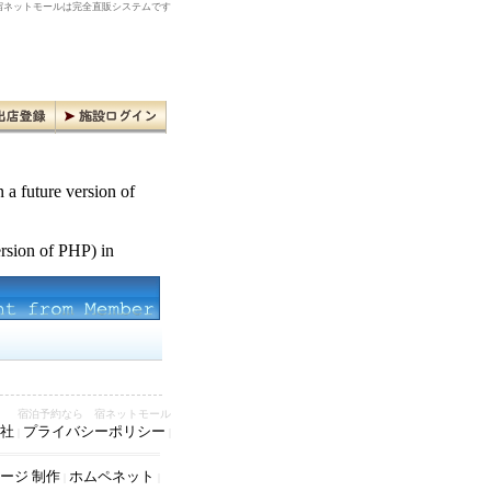
ネットモールは完全直販システムです
n a future version of
ersion of PHP) in
宿泊予約なら 宿ネットモール
社
プライバシーポリシー
|
|
ージ 制作
ホムペネット
|
|