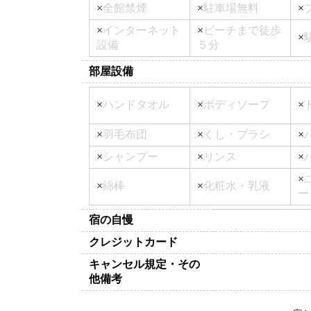
×
全館禁煙
×
駐車場無料
×
×
インターネット
×
ビーチまで徒歩
×
設備
５分
部屋設備
×
ハンドタオル
×
ボディソープ
×
×
羽毛布団
×
くし・ブラシ
×
×
シャンプー
×
リンス
×
×
×
綿棒
×
化粧水・乳液
ー
宿の自慢
クレジットカード
キャンセル規定・その
他備考