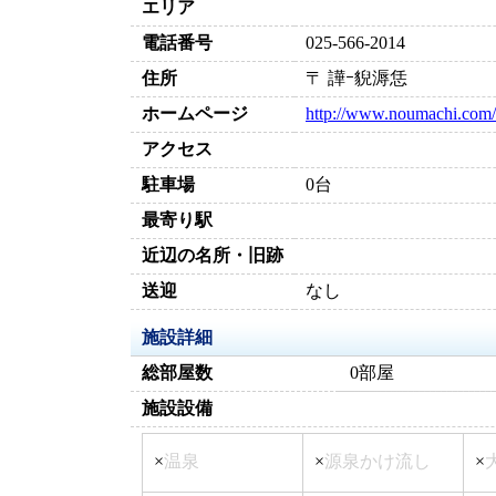
エリア
電話番号
025-566-2014
住所
〒 譁ｰ貎溽恁
ホームページ
http://www.noumachi.com/
アクセス
駐車場
0台
最寄り駅
近辺の名所・旧跡
送迎
なし
施設詳細
総部屋数
0部屋
施設設備
×
温泉
×
源泉かけ流し
×