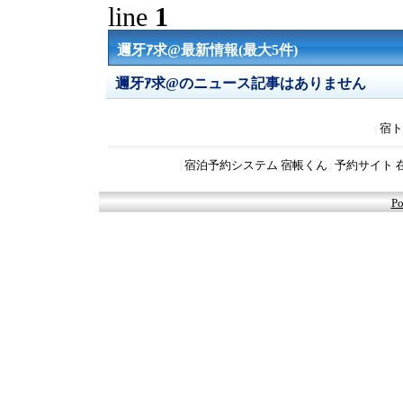
line
1
邇牙ｱ求@最新情報(最大5件)
邇牙ｱ求@のニュース記事はありません
宿ト
|
宿泊予約システム 宿帳くん
予約サイト 
|
|
Po